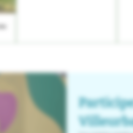
rée
Participe
Villeur