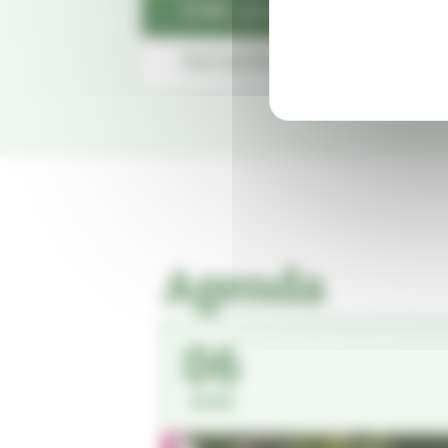
N°389 - juin-juillet-août 2026
Voir tous les magazines
Agenda
06
Août