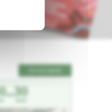
Voir tout l'agenda
0
30
in
Août