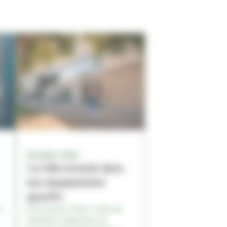
29 juillet 2026
'La Ville investit dans
ses équipements
sportifs
e
À l’occasion d’une visite de
chantiers organisée ce