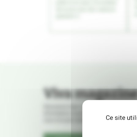
l
juillet et en août, à la tombée
V
de la nuit, pour des séances
s
gratuites e...
Viva magazin
Découvrez toute l’actualité de la ville de Vil
informations locales, les initiatives citoyen
Ce site uti
vous à ne pas manquer.