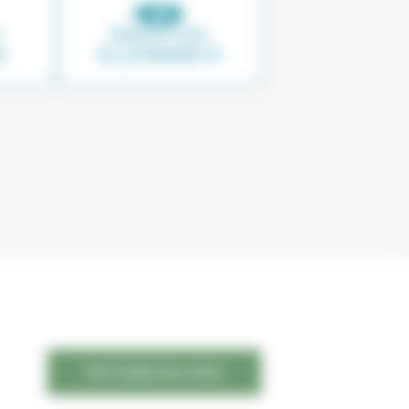
À
ENQUÊTE SUR
E
VILLEURBANNE.FR
Voir toutes les actus