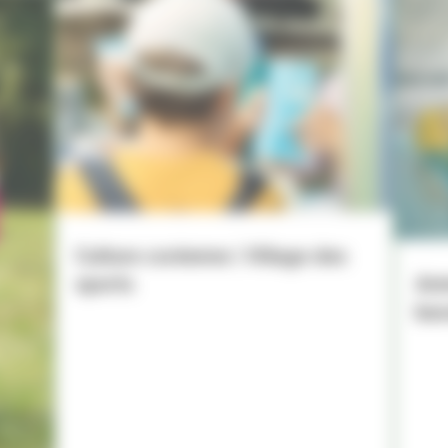
Culture coréenne | Village des
sports
Ani
bas