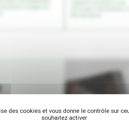
’évolution démographique,
s'apprête à accueillir un duo
illeurbanne a engagé une
d'envergure internationale à 
é...
tête dès janvier...
e
leurbanne : les
nes et les rendez-
lise des cookies et vous donne le contrôle sur c
souhaitez activer