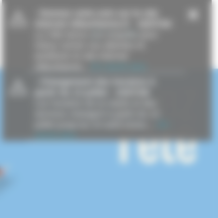
-
Donnez votre avis sur le site
internet villeurbanne.fr
- 16/07/26
La Ville lance une enquête pour
mieux cerner vos attentes et
améliorer le site internet
villeurbanne...
En savoir plus
-
Changement des horaires à
partir du 13 juillet
- 15/07/26
Les horaires de la mairie et des
services changent à partir du 13
juillet jusqu’au 23 août inclus....
En
savoir plus