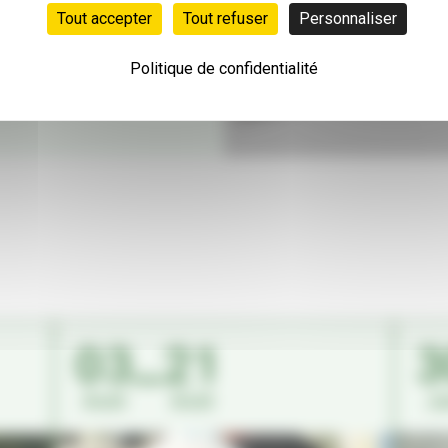
Tout accepter
Tout refuser
Personnaliser
Politique de confidentialité
03
21
3
Août
Août
Ju