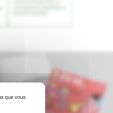
mercredi 29 juillet 2026, la
sa
municipalité de Villeurbanne a
présenté l’avancem...
eux que vous