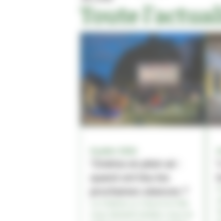
Toute l'actua
8 juillet 2026
2
'Cinéma en plein air :
'
quand ont lieu les
t
P
prochaines séances ?
c
Le Cinéma Le Zola et la Ville
l
vous donnent rendez-vous en