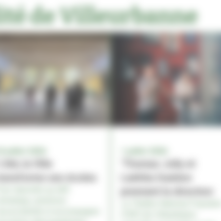
lité de Villeurbanne
4 juillet 2026
1 juillet 2026
L'été, la Ville
'Thomas Jolly et
ransforme ses écoles
Laëtitia Guédon
our répondre au défi
prennent la direction
limatique, améliorer
Le Théâtre National Populair
’accessibilité et accompagner
(TNP) de Villeurbanne