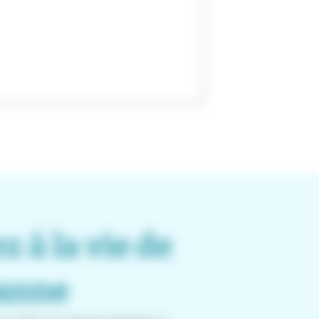
z à la vie de
banne