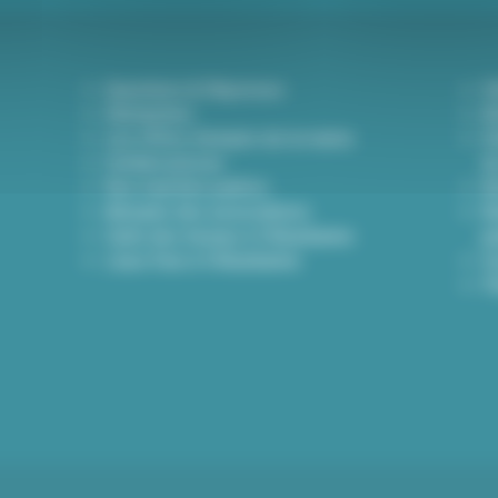
Questions & Réponses
D
Démarches
A
Les offres d'emploi de la mairie
Dé
Contact presse
d
Nos marchés publics
A
Annuaire des associations
Bu
Carte des travaux à Villeurbanne
p
Lieux frais à Villeurbanne
I
Pl