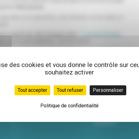
3, 4, 5 et non classés n'auront plus le droit de circuler
partie Villeurbanne.
épondre à vos questions, vous informer sur les aides et
acer.
is à partir de 14h à l'Espace Info
-
3, avenue Aristide-
dez-vous ou par téléphone : 04 78 63 40 00.
lise des cookies et vous donne le contrôle sur c
souhaitez activer
Tout accepter
Tout refuser
Personnaliser
Newsletter
Politique de confidentialité
Inscrivez-vous à not
hebdo pour être info
actualités !