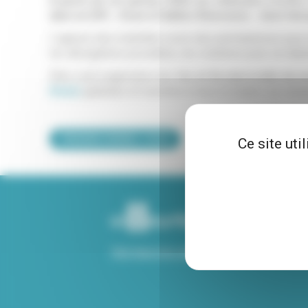
À partir du 1er janvier 2025, les véhicules Crit'Air 
dans la ZFE - Zone à Faibles Émissions - dont fait 
L'agence des mobilités ouvre des permanences pour r
les dérogations possibles, les solutions pour se dépl
Elles sont organisées les
1er et 3e mercredis du mo
Briand
, gratuites et ouvertes à tous et toutes sur ren
PRENDRE RENDEZ-VOUS
Ce site uti
Voir tous nos sites