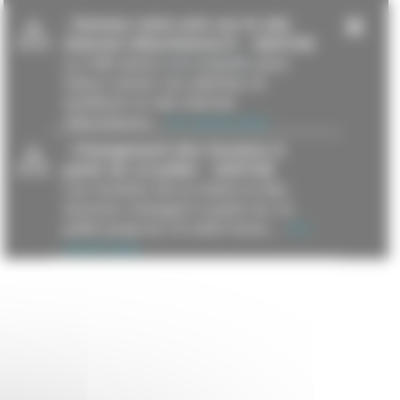
-
Donnez votre avis sur le site
internet villeurbanne.fr
- 16/07/26
La Ville lance une enquête pour
mieux cerner vos attentes et
améliorer le site internet
villeurbanne...
En savoir plus
-
Changement des horaires à
partir du 13 juillet
- 15/07/26
Les horaires de la mairie et des
services changent à partir du 13
juillet jusqu’au 23 août inclus....
En
savoir plus