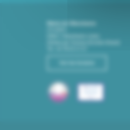
Mairie de Villeurbanne
CS 65051
69601 Villeurbanne cedex
(Entrée par l'avenue Aristide-Briand)
Tél : 04 78 03 67 67
Voir les horaires