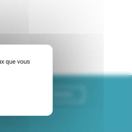
eux que vous
S'inscrire
re newsletter Viva
rmé de toutes les