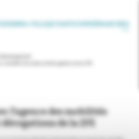
IDIEN
MA VILLE
JE PARTICIPE
DÉMARCHES
- Déménagement
 connaître les aides et dérogations de la ZFE
c l’agence des mobilités
t dérogations de la ZFE