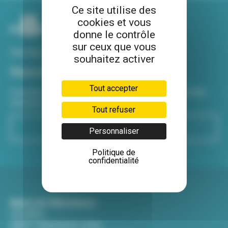
Ce site utilise des
cookies et vous
donne le contrôle
sur ceux que vous
Voir tous nos sites
souhaitez activer
Newsletter
Tout accepter
Inscrivez-vous à notre newsletter Viva hebdo pour être
informé de toutes les actualités !
Tout refuser
S'inscrire
Personnaliser
Politique de
confidentialité
Mairie de Villeurbanne
CS 65051
69601 Villeurbanne cedex