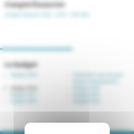
Compte financier
Compte financier 2025 - (PDF , 2.83 MO)
Le budget
Budget 2026
Publication des dix plus
hautes rémunérations
Budget 2025
Budget 2020
Budget 2021
Budget 2022
Budget 2023
Budget 2024