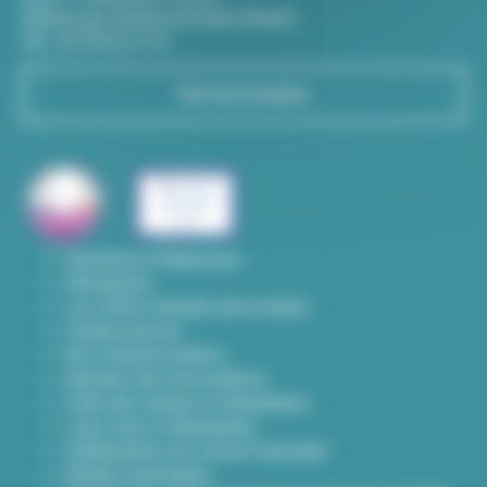
(Entrée par l'avenue Aristide-Briand)
Tél : 04 78 03 67 67
Voir les horaires
Questions & Réponses
Démarches
Les offres d'emploi de la mairie
Contact presse
Nos marchés publics
Annuaire des associations
Carte des travaux à Villeurbanne
Lieux frais à Villeurbanne
Délibérations du conseil municipal
Arrêtés municipaux