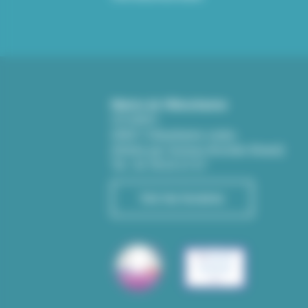
Mairie de Villeurbanne
CS 65051
69601 Villeurbanne cedex
(Entrée par l'avenue Aristide-Briand)
Tél : 04 78 03 67 67
Voir les horaires