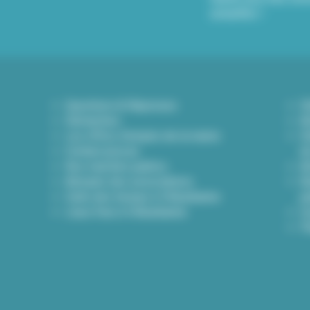
actualités !
Questions & Réponses
D
Démarches
A
Les offres d'emploi de la mairie
Dé
Contact presse
d
Nos marchés publics
A
Annuaire des associations
Bu
Carte des travaux à Villeurbanne
p
Lieux frais à Villeurbanne
I
Pl