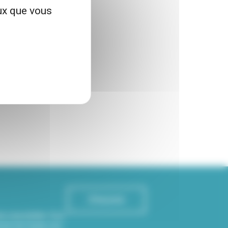
eux que vous
S'inscrire
re newsletter Viva
rmé de toutes les