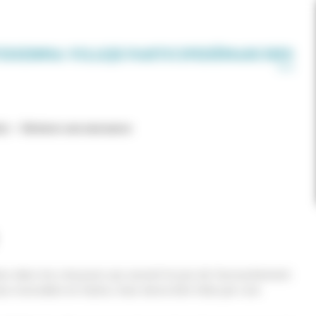
IDIEN
MA VILLE
JE PARTICIPE
DÉMARCHES
s)
Déclarer une naissance
 dans les cinq jours qui suivent le jour de l’accouchement.
us recevable en mairie, mais devra être faite par voie