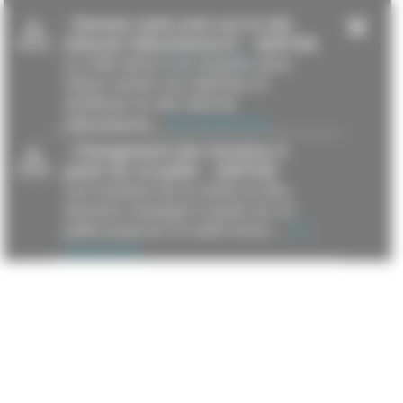
-
Donnez votre avis sur le site
internet villeurbanne.fr
- 16/07/26
La Ville lance une enquête pour
mieux cerner vos attentes et
améliorer le site internet
villeurbanne...
En savoir plus
-
Changement des horaires à
partir du 13 juillet
- 15/07/26
Les horaires de la mairie et des
services changent à partir du 13
juillet jusqu’au 23 août inclus....
En
savoir plus