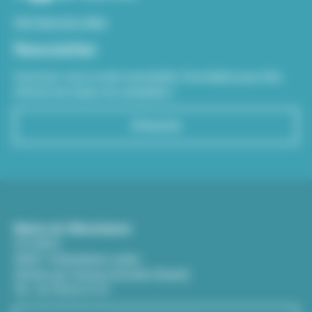
Voir tous nos sites
Newsletter
Inscrivez-vous à notre newsletter Viva hebdo pour être
informé de toutes les actualités !
S'inscrire
Mairie de Villeurbanne
CS 65051
69601 Villeurbanne cedex
(Entrée par l'avenue Aristide-Briand)
Tél : 04 78 03 67 67