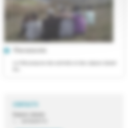
Vacances
La Ville propose des activités et des séjours durant
les...
CONTACTS
Espace Jeunes
0472659713