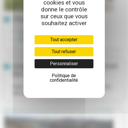
cookies et vous
donne le contrôle
sur ceux que vous
Vie étudiante
souhaitez activer
Les bourses scolaires
Tout accepter
Villeurbanne ville universitaire
Tout refuser
Personnaliser
Jouez à "Code Majeur, le secret
de la carte" !
Politique de
confidentialité
Vous venez d’avoir 18 ans ou vous les aurez lors
des prochaines...