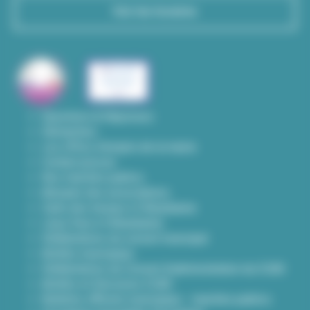
Voir les horaires
Questions & Réponses
Démarches
Les offres d'emploi de la mairie
Contact presse
Nos marchés publics
Annuaire des associations
Carte des travaux à Villeurbanne
Lieux frais à Villeurbanne
Délibérations du conseil municipal
Arrêtés municipaux
Délibérations du Conseil d’administration du CCAS
Arrêtés et Décisions CCAS
Bulletins officiels municipaux - marchés publics