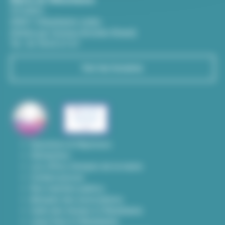
CS 65051
69601 Villeurbanne cedex
(Entrée par l'avenue Aristide-Briand)
Tél : 04 78 03 67 67
Voir les horaires
Questions & Réponses
Démarches
Les offres d'emploi de la mairie
Contact presse
Nos marchés publics
Annuaire des associations
Carte des travaux à Villeurbanne
Lieux frais à Villeurbanne