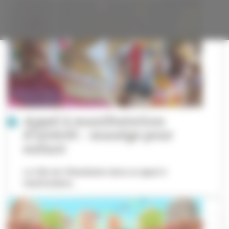
candidature
Appel à manifestation
d'intérêt - manège pour
enfant
La Ville de Villeurbanne lance un appel à
manifestation...