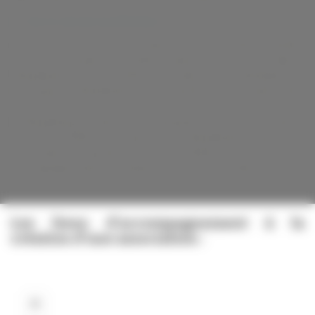
Voir le site de la préfecture
Avant de créer votre association, il est conseillé de vérifier
si une association du même nature n’existe pas déjà à
Villeurbanne. Plus de 3000 associations sont déclarées en
préfecture à Villeurbanne et il est parfois plus simple d’unir
ses efforts.
A Villeurbanne, la direction municipale de la Vie associative,
le CCO, l’Office du sport de Villeurbanne (pour les
associations sportives) et la Miete peuvent vous
accompagner dans la création de votre association.
Les lieux d'accompagnement à la
création d'une association :