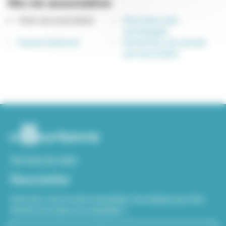
Ma vie associative
Créer une association
Rencontrer, être
accompagné
Devenir bénévole
Rechercher une activité,
une association
Voir tous nos sites
Newsletter
Inscrivez-vous à notre newsletter Viva hebdo pour être
informé de toutes les actualités !