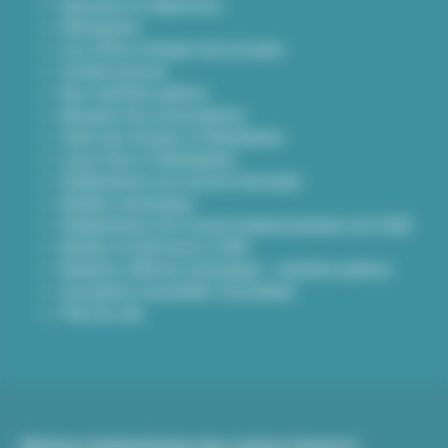
Questions & Réponses
Démarches
Les offres d'emploi de la mairie
Contact presse
Nos marchés publics
Annuaire des associations
Carte des travaux à Villeurbanne
Lieux frais à Villeurbanne
Délibérations du conseil municipal
Arrêtés municipaux
Délibérations du Conseil d’administration du CCAS
Arrêtés et Décisions CCAS
Bulletins officiels municipaux - marchés publics
Inscription newsletter Viva hebdo
Plan du site
Mentions légales
Gestion des cookies (traceurs)