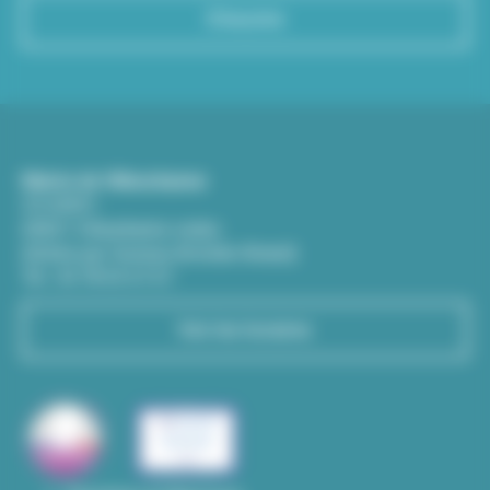
S'inscrire
Mairie de Villeurbanne
CS 65051
69601 Villeurbanne cedex
(Entrée par l'avenue Aristide-Briand)
Tél : 04 78 03 67 67
Voir les horaires