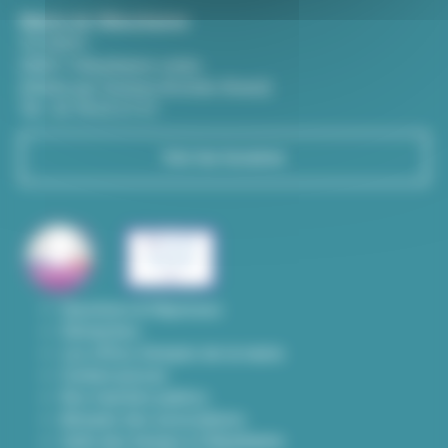
Mairie de Villeurbanne
CS 65051
69601 Villeurbanne cedex
(Entrée par l'avenue Aristide-Briand)
Tél : 04 78 03 67 67
Voir les horaires
Questions & Réponses
Démarches
Les offres d'emploi de la mairie
Contact presse
Nos marchés publics
Annuaire des associations
Carte des travaux à Villeurbanne