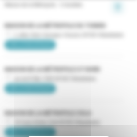
Maison de la Métropole:
3 résultats
MAISON DE LA MÉTROPOLE DU TONKIN
2, allée Henri-Georges-Clouzot, 69100 Villeurbanne
VOIR LA FICHE DÉTAILLÉE
MAISON DE LA MÉTROPOLE UT NORD
rue du 8-Mai-1945 69100 Villeurbanne
VOIR LA FICHE DÉTAILLÉE
MAISON DE LA MÉTROPOLE ZOLA
74 Cours Emile-Zola 69100 Villeurbanne
VOIR LA FICHE DÉTAILLÉE