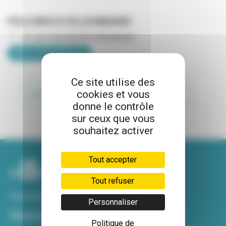
PÔLE EMPLOI VILLEURBANNE
41 rue Colin 69100 Villeurbanne
VOIR LA FICHE DÉTAILLÉE
Ce site utilise des
cookies et vous
Précédent
1
2
3
Suivant
(current)
donne le contrôle
sur ceux que vous
souhaitez activer
Tout accepter
Tout refuser
Voir tous nos sites
Personnaliser
Newsletter
Politique de