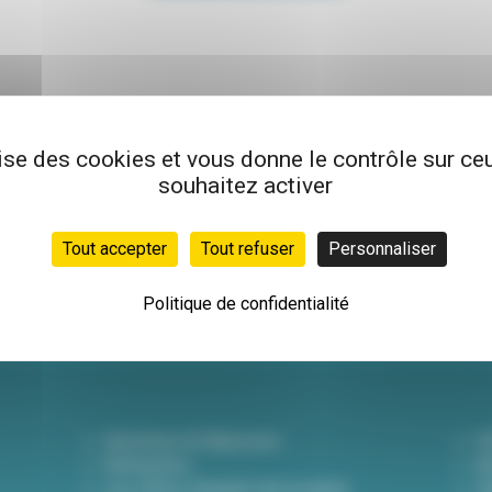
lise des cookies et vous donne le contrôle sur c
souhaitez activer
Newsletter
Inscrivez-vous à not
Tout accepter
Tout refuser
Personnaliser
hebdo pour être info
actualités !
Politique de confidentialité
Questions & Réponses
D
Démarches
A
Les offres d'emploi de la mairie
Dé