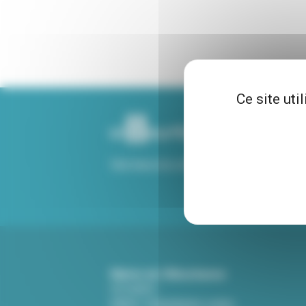
Ce site uti
Voir tous nos sites
Mairie de Villeurbanne
CS 65051
69601 Villeurbanne cedex