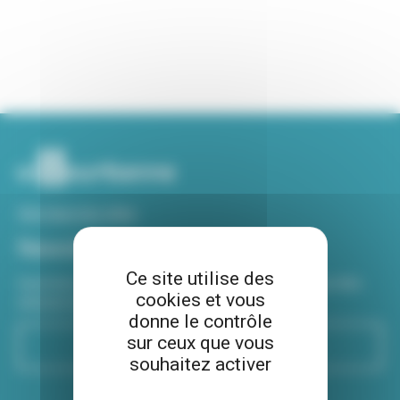
Voir tous nos sites
Newsletter
Ce site utilise des
Inscrivez-vous à notre newsletter Viva hebdo pour être
cookies et vous
informé de toutes les actualités !
donne le contrôle
sur ceux que vous
S'inscrire
souhaitez activer