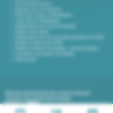
Nos marchés publics
Annuaire des associations
Carte des travaux à Villeurbanne
Lieux frais à Villeurbanne
Délibérations du conseil municipal
Arrêtés municipaux
Délibérations du Conseil d’administration du CCAS
Arrêtés et Décisions CCAS
Bulletins officiels municipaux - marchés publics
Inscription newsletter Viva hebdo
Plan du site
Mentions légales
Gestion des cookies (traceurs)
Protection des données
Accessibilité