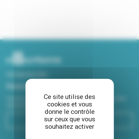
Voir tous nos sites
Newsletter
Ce site utilise des
Inscrivez-vous à notre newsletter Viva hebdo pour être
cookies et vous
informé de toutes les actualités !
donne le contrôle
sur ceux que vous
S'inscrire
souhaitez activer