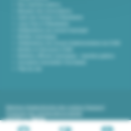
Nos marchés publics
Annuaire des associations
Carte des travaux à Villeurbanne
Lieux frais à Villeurbanne
Délibérations du conseil municipal
Arrêtés municipaux
Délibérations du Conseil d’administration du CCAS
Arrêtés et Décisions CCAS
Bulletins officiels municipaux - marchés publics
Inscription newsletter Viva hebdo
Plan du site
Mentions légales
Gestion des cookies (traceurs)
Protection des données
Accessibilité