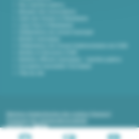
Nos marchés publics
Annuaire des associations
Carte des travaux à Villeurbanne
Lieux frais à Villeurbanne
Délibérations du conseil municipal
Arrêtés municipaux
Délibérations du Conseil d’administration du CCAS
Arrêtés et Décisions CCAS
Bulletins officiels municipaux - marchés publics
Inscription newsletter Viva hebdo
Plan du site
Mentions légales
Gestion des cookies (traceurs)
Protection des données
Accessibilité