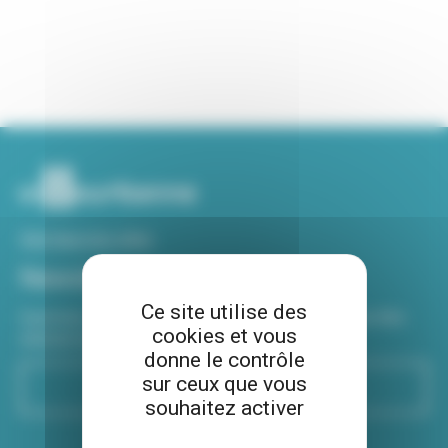
Voir tous nos sites
Newsletter
Ce site utilise des
Inscrivez-vous à notre newsletter Viva hebdo pour être
cookies et vous
informé de toutes les actualités !
donne le contrôle
sur ceux que vous
S'inscrire
souhaitez activer