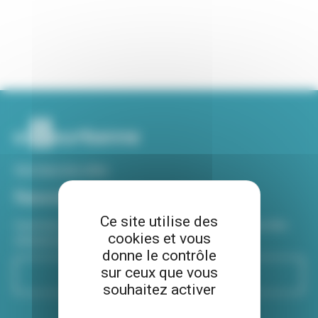
Voir tous nos sites
Newsletter
Ce site utilise des
Inscrivez-vous à notre newsletter Viva hebdo pour être
cookies et vous
informé de toutes les actualités !
donne le contrôle
sur ceux que vous
S'inscrire
souhaitez activer