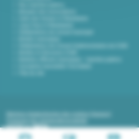
Nos marchés publics
Annuaire des associations
Carte des travaux à Villeurbanne
Lieux frais à Villeurbanne
Délibérations du conseil municipal
Arrêtés municipaux
Délibérations du Conseil d’administration du CCAS
Arrêtés et Décisions CCAS
Bulletins officiels municipaux - marchés publics
Inscription newsletter Viva hebdo
Plan du site
Mentions légales
Gestion des cookies (traceurs)
Protection des données
Accessibilité