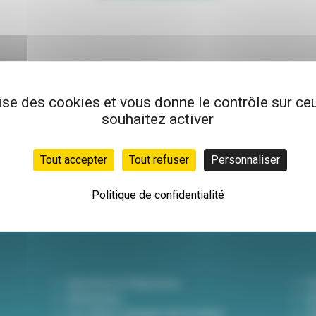
lise des cookies et vous donne le contrôle sur c
souhaitez activer
Newsletter
Inscrivez-vous à not
Tout accepter
Tout refuser
Personnaliser
hebdo pour être info
actualités !
Politique de confidentialité
Questions & Réponses
D
Démarches
A
Les offres d'emploi de la mairie
Dé