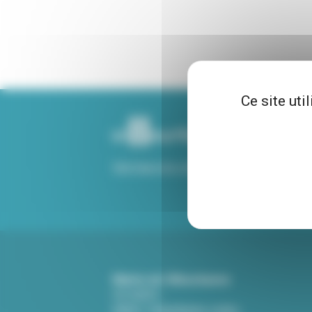
Ce site uti
Voir tous nos sites
Mairie de Villeurbanne
CS 65051
69601 Villeurbanne cedex