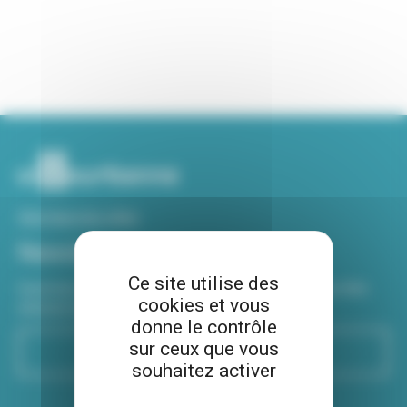
Voir tous nos sites
Newsletter
Ce site utilise des
Inscrivez-vous à notre newsletter Viva hebdo pour être
cookies et vous
informé de toutes les actualités !
donne le contrôle
sur ceux que vous
S'inscrire
souhaitez activer