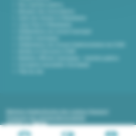
Nos marchés publics
Annuaire des associations
Carte des travaux à Villeurbanne
Lieux frais à Villeurbanne
Délibérations du conseil municipal
Arrêtés municipaux
Délibérations du Conseil d’administration du CCAS
Arrêtés et Décisions CCAS
Bulletins officiels municipaux - marchés publics
Inscription newsletter Viva hebdo
Plan du site
Mentions légales
Gestion des cookies (traceurs)
Protection des données
Accessibilité