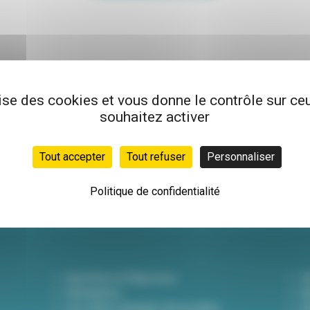
lise des cookies et vous donne le contrôle sur c
souhaitez activer
Newsletter
Inscrivez-vous à not
Tout accepter
Tout refuser
Personnaliser
hebdo pour être info
actualités !
Politique de confidentialité
Questions & Réponses
D
Démarches
A
Les offres d'emploi de la mairie
Dé