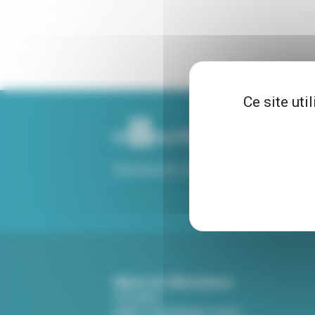
Ce site uti
Voir tous nos sites
Mairie de Villeurbanne
CS 65051
69601 Villeurbanne cedex