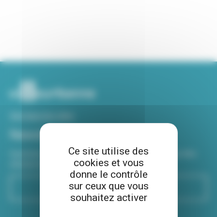
Voir tous nos sites
Newsletter
Ce site utilise des
Inscrivez-vous à notre newsletter Viva hebdo pour être
cookies et vous
informé de toutes les actualités !
donne le contrôle
sur ceux que vous
S'inscrire
souhaitez activer