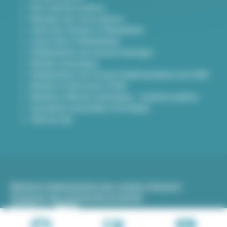
Nos marchés publics
Annuaire des associations
Carte des travaux à Villeurbanne
Lieux frais à Villeurbanne
Délibérations du conseil municipal
Arrêtés municipaux
Délibérations du Conseil d’administration du CCAS
Arrêtés et Décisions CCAS
Bulletins officiels municipaux - marchés publics
Inscription newsletter Viva hebdo
Plan du site
Mentions légales
Gestion des cookies (traceurs)
Protection des données
Accessibilité