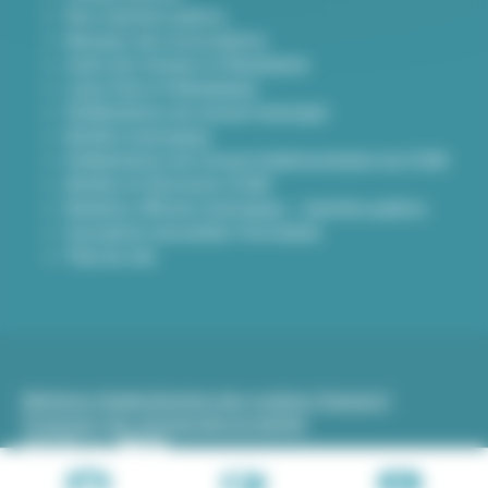
Nos marchés publics
Annuaire des associations
Carte des travaux à Villeurbanne
Lieux frais à Villeurbanne
Délibérations du conseil municipal
Arrêtés municipaux
Délibérations du Conseil d’administration du CCAS
Arrêtés et Décisions CCAS
Bulletins officiels municipaux - marchés publics
Inscription newsletter Viva hebdo
Plan du site
Mentions légales
Gestion des cookies (traceurs)
Protection des données
Accessibilité