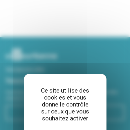
Voir tous nos sites
Newsletter
Ce site utilise des
Inscrivez-vous à notre newsletter Viva hebdo pour être
cookies et vous
informé de toutes les actualités !
donne le contrôle
sur ceux que vous
S'inscrire
souhaitez activer