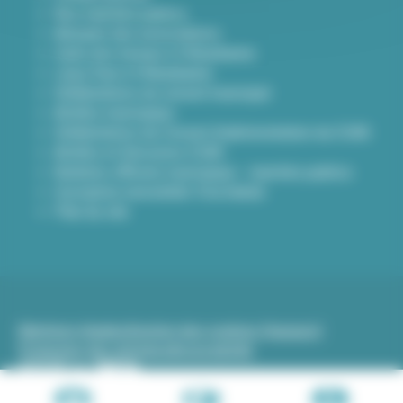
Nos marchés publics
Annuaire des associations
Carte des travaux à Villeurbanne
Lieux frais à Villeurbanne
Délibérations du conseil municipal
Arrêtés municipaux
Délibérations du Conseil d’administration du CCAS
Arrêtés et Décisions CCAS
Bulletins officiels municipaux - marchés publics
Inscription newsletter Viva hebdo
Plan du site
Mentions légales
Gestion des cookies (traceurs)
Protection des données
Accessibilité