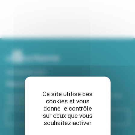
Voir tous nos sites
Newsletter
Ce site utilise des
Inscrivez-vous à notre newsletter Viva hebdo pour être
cookies et vous
informé de toutes les actualités !
donne le contrôle
sur ceux que vous
S'inscrire
souhaitez activer