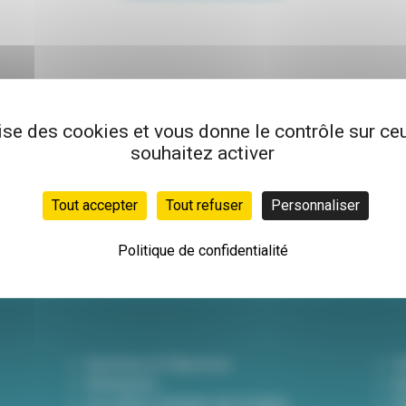
lise des cookies et vous donne le contrôle sur c
souhaitez activer
Newsletter
Inscrivez-vous à not
Tout accepter
Tout refuser
Personnaliser
hebdo pour être info
actualités !
Politique de confidentialité
Questions & Réponses
D
Démarches
A
Les offres d'emploi de la mairie
Dé