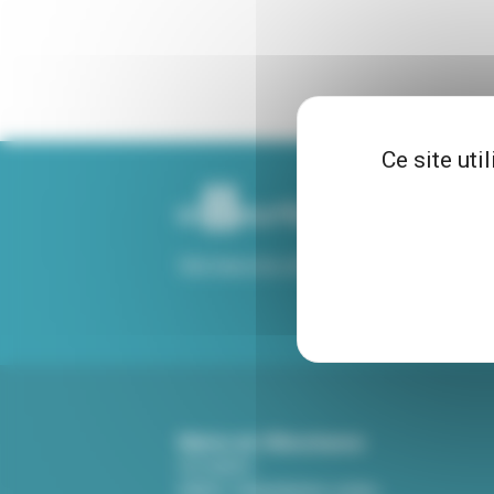
Ce site uti
Voir tous nos sites
Mairie de Villeurbanne
CS 65051
69601 Villeurbanne cedex