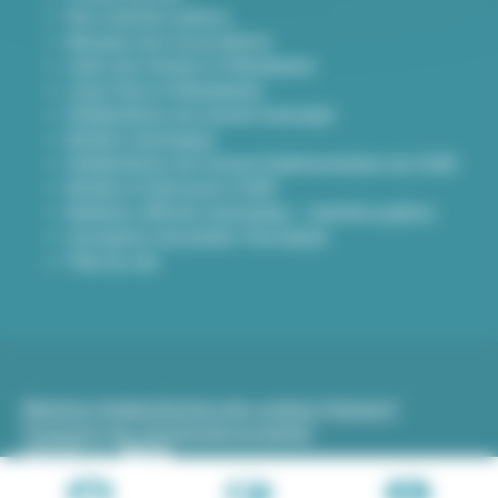
Nos marchés publics
Annuaire des associations
Carte des travaux à Villeurbanne
Lieux frais à Villeurbanne
Délibérations du conseil municipal
Arrêtés municipaux
Délibérations du Conseil d’administration du CCAS
Arrêtés et Décisions CCAS
Bulletins officiels municipaux - marchés publics
Inscription newsletter Viva hebdo
Plan du site
Mentions légales
Gestion des cookies (traceurs)
Protection des données
Accessibilité