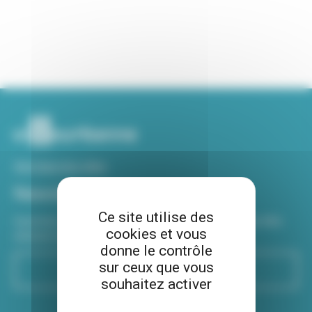
Voir tous nos sites
Newsletter
Ce site utilise des
Inscrivez-vous à notre newsletter Viva hebdo pour être
cookies et vous
informé de toutes les actualités !
donne le contrôle
sur ceux que vous
S'inscrire
souhaitez activer