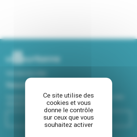
Voir tous nos sites
Newsletter
Ce site utilise des
Inscrivez-vous à notre newsletter Viva hebdo pour être
cookies et vous
informé de toutes les actualités !
donne le contrôle
sur ceux que vous
S'inscrire
souhaitez activer