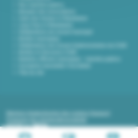
Nos marchés publics
Annuaire des associations
Carte des travaux à Villeurbanne
Lieux frais à Villeurbanne
Délibérations du conseil municipal
Arrêtés municipaux
Délibérations du Conseil d’administration du CCAS
Arrêtés et Décisions CCAS
Bulletins officiels municipaux - marchés publics
Inscription newsletter Viva hebdo
Plan du site
Mentions légales
Gestion des cookies (traceurs)
Protection des données
Accessibilité