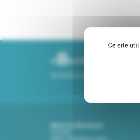
Ce site uti
Voir tous nos sites
Mairie de Villeurbanne
CS 65051
69601 Villeurbanne cedex