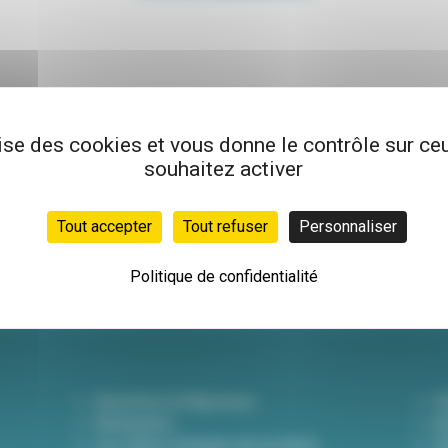
lise des cookies et vous donne le contrôle sur c
souhaitez activer
Newsletter
Inscrivez-vous à not
Tout accepter
Tout refuser
Personnaliser
hebdo pour être info
actualités !
Politique de confidentialité
Questions & Réponses
D
Démarches
A
Les offres d'emploi de la mairie
Dé