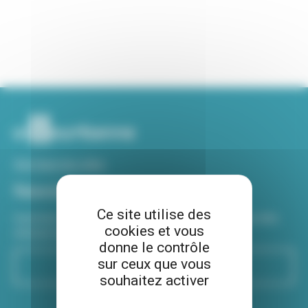
Voir tous nos sites
Newsletter
Ce site utilise des
Inscrivez-vous à notre newsletter Viva hebdo pour être
cookies et vous
informé de toutes les actualités !
donne le contrôle
sur ceux que vous
S'inscrire
souhaitez activer