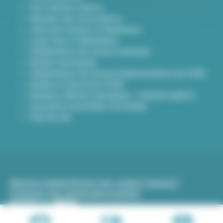
Nos marchés publics
Annuaire des associations
Carte des travaux à Villeurbanne
Lieux frais à Villeurbanne
Délibérations du conseil municipal
Arrêtés municipaux
Délibérations du Conseil d’administration du CCAS
Arrêtés et Décisions CCAS
Bulletins officiels municipaux - marchés publics
Inscription newsletter Viva hebdo
Plan du site
Mentions légales
Gestion des cookies (traceurs)
Protection des données
Accessibilité