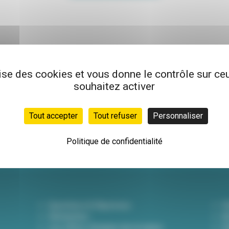
lise des cookies et vous donne le contrôle sur c
souhaitez activer
Newsletter
Inscrivez-vous à not
Tout accepter
Tout refuser
Personnaliser
hebdo pour être info
actualités !
Politique de confidentialité
Questions & Réponses
D
Démarches
A
Les offres d'emploi de la mairie
Dé