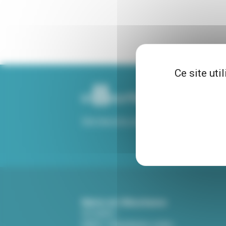
Ce site uti
Voir tous nos sites
Mairie de Villeurbanne
CS 65051
69601 Villeurbanne cedex