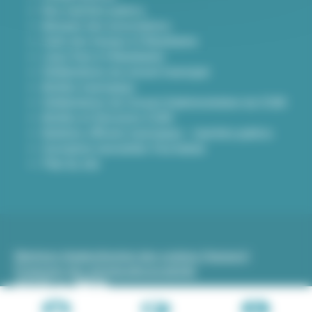
Nos marchés publics
Annuaire des associations
Carte des travaux à Villeurbanne
Lieux frais à Villeurbanne
Délibérations du conseil municipal
Arrêtés municipaux
Délibérations du Conseil d’administration du CCAS
Arrêtés et Décisions CCAS
Bulletins officiels municipaux - marchés publics
Inscription newsletter Viva hebdo
Plan du site
Mentions légales
Gestion des cookies (traceurs)
Protection des données
Accessibilité