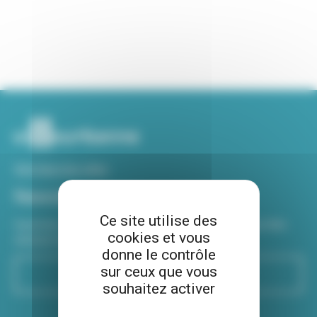
Voir tous nos sites
Newsletter
Ce site utilise des
Inscrivez-vous à notre newsletter Viva hebdo pour être
cookies et vous
informé de toutes les actualités !
donne le contrôle
sur ceux que vous
S'inscrire
souhaitez activer