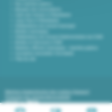
Nos marchés publics
Annuaire des associations
Carte des travaux à Villeurbanne
Lieux frais à Villeurbanne
Délibérations du conseil municipal
Arrêtés municipaux
Délibérations du Conseil d’administration du CCAS
Arrêtés et Décisions CCAS
Bulletins officiels municipaux - marchés publics
Inscription newsletter Viva hebdo
Plan du site
Mentions légales
Gestion des cookies (traceurs)
Protection des données
Accessibilité