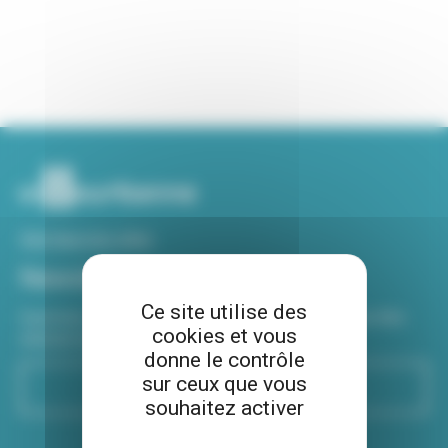
Voir tous nos sites
Newsletter
Ce site utilise des
Inscrivez-vous à notre newsletter Viva hebdo pour être
cookies et vous
informé de toutes les actualités !
donne le contrôle
sur ceux que vous
S'inscrire
souhaitez activer