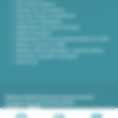
Nos marchés publics
Annuaire des associations
Carte des travaux à Villeurbanne
Lieux frais à Villeurbanne
Délibérations du conseil municipal
Arrêtés municipaux
Délibérations du Conseil d’administration du CCAS
Arrêtés et Décisions CCAS
Bulletins officiels municipaux - marchés publics
Inscription newsletter Viva hebdo
Plan du site
Mentions légales
Gestion des cookies (traceurs)
Protection des données
Accessibilité