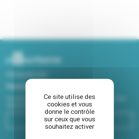
Voir tous nos sites
Newsletter
Ce site utilise des
Inscrivez-vous à notre newsletter Viva hebdo pour être
cookies et vous
informé de toutes les actualités !
donne le contrôle
sur ceux que vous
S'inscrire
souhaitez activer