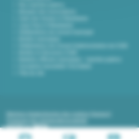
Nos marchés publics
Annuaire des associations
Carte des travaux à Villeurbanne
Lieux frais à Villeurbanne
Délibérations du conseil municipal
Arrêtés municipaux
Délibérations du Conseil d’administration du CCAS
Arrêtés et Décisions CCAS
Bulletins officiels municipaux - marchés publics
Inscription newsletter Viva hebdo
Plan du site
Mentions légales
Gestion des cookies (traceurs)
Protection des données
Accessibilité