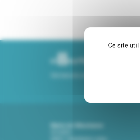
Ce site uti
Voir tous nos sites
Mairie de Villeurbanne
CS 65051
69601 Villeurbanne cedex