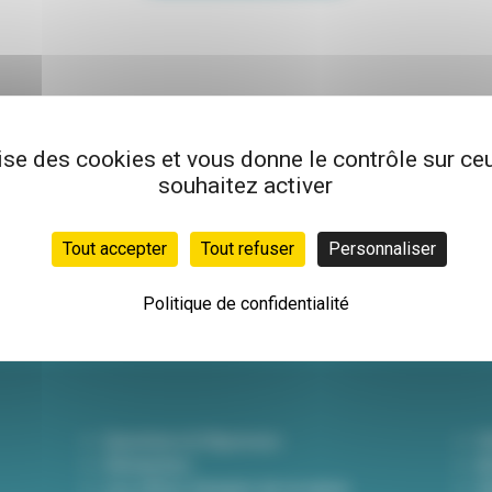
lise des cookies et vous donne le contrôle sur c
souhaitez activer
Newsletter
Inscrivez-vous à not
Tout accepter
Tout refuser
Personnaliser
hebdo pour être info
actualités !
Politique de confidentialité
Questions & Réponses
D
Démarches
A
Les offres d'emploi de la mairie
Dé