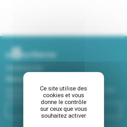
Voir tous nos sites
Newsletter
Ce site utilise des
Inscrivez-vous à notre newsletter Viva hebdo pour être
cookies et vous
informé de toutes les actualités !
donne le contrôle
sur ceux que vous
S'inscrire
souhaitez activer