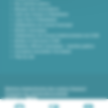
Nos marchés publics
Annuaire des associations
Carte des travaux à Villeurbanne
Lieux frais à Villeurbanne
Délibérations du conseil municipal
Arrêtés municipaux
Délibérations du Conseil d’administration du CCAS
Arrêtés et Décisions CCAS
Bulletins officiels municipaux - marchés publics
Inscription newsletter Viva hebdo
Plan du site
Mentions légales
Gestion des cookies (traceurs)
Protection des données
Accessibilité