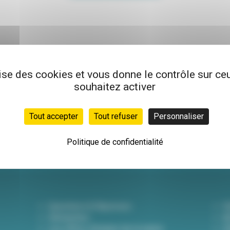
lise des cookies et vous donne le contrôle sur c
souhaitez activer
Newsletter
Inscrivez-vous à not
Tout accepter
Tout refuser
Personnaliser
hebdo pour être info
actualités !
Politique de confidentialité
Questions & Réponses
D
Démarches
A
Les offres d'emploi de la mairie
Dé