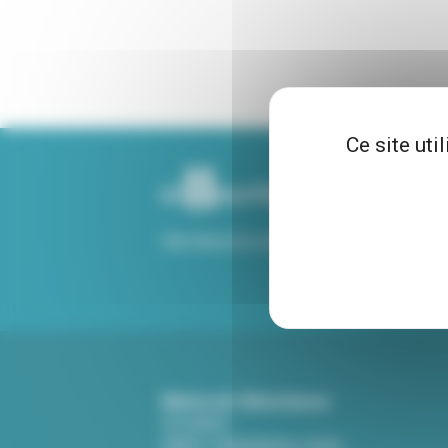
Ce site uti
Voir tous nos sites
Mairie de Villeurbanne
CS 65051
69601 Villeurbanne cedex