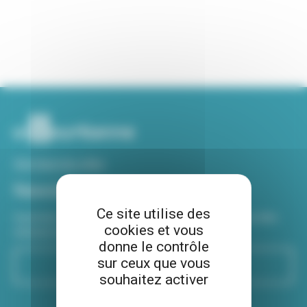
Voir tous nos sites
Newsletter
Ce site utilise des
Inscrivez-vous à notre newsletter Viva hebdo pour être
cookies et vous
informé de toutes les actualités !
donne le contrôle
sur ceux que vous
S'inscrire
souhaitez activer