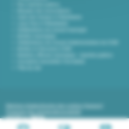
Nos marchés publics
Annuaire des associations
Carte des travaux à Villeurbanne
Lieux frais à Villeurbanne
Délibérations du conseil municipal
Arrêtés municipaux
Délibérations du Conseil d’administration du CCAS
Arrêtés et Décisions CCAS
Bulletins officiels municipaux - marchés publics
Inscription newsletter Viva hebdo
Plan du site
Mentions légales
Gestion des cookies (traceurs)
Protection des données
Accessibilité