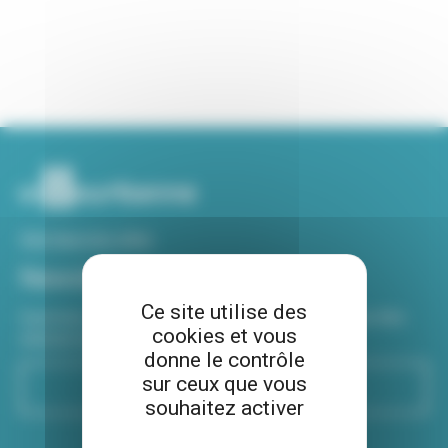
Voir tous nos sites
Newsletter
Ce site utilise des
Inscrivez-vous à notre newsletter Viva hebdo pour être
cookies et vous
informé de toutes les actualités !
donne le contrôle
sur ceux que vous
S'inscrire
souhaitez activer