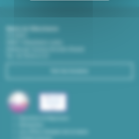
Mairie de Villeurbanne
CS 65051
69601 Villeurbanne cedex
(Entrée par l'avenue Aristide-Briand)
Tél : 04 78 03 67 67
Voir les horaires
Questions & Réponses
Démarches
Les offres d'emploi de la mairie
Contact presse