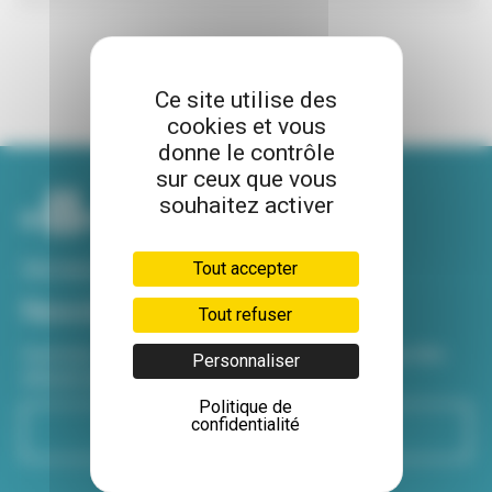
Ce site utilise des
cookies et vous
donne le contrôle
sur ceux que vous
souhaitez activer
Voir tous nos sites
Tout accepter
Newsletter
Tout refuser
Inscrivez-vous à notre newsletter Viva hebdo pour être
Personnaliser
informé de toutes les actualités !
Politique de
confidentialité
S'inscrire