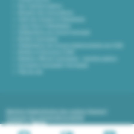
Nos marchés publics
Annuaire des associations
Carte des travaux à Villeurbanne
Lieux frais à Villeurbanne
Délibérations du conseil municipal
Arrêtés municipaux
Délibérations du Conseil d’administration du CCAS
Arrêtés et Décisions CCAS
Bulletins officiels municipaux - marchés publics
Inscription newsletter Viva hebdo
Plan du site
Mentions légales
Gestion des cookies (traceurs)
Protection des données
Accessibilité