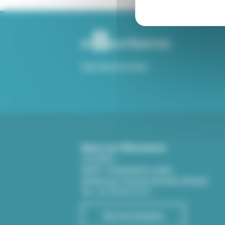
Voir tous nos sites
Mairie de Villeurbanne
CS 65051
69601 Villeurbanne cedex
(Entrée par l'avenue Aristide-Briand)
Tél : 04 78 03 67 67
Voir les horaires