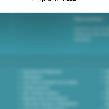
Newsletter
Inscrivez-vous à not
hebdo pour être info
actualités !
Questions & Réponses
D
Démarches
A
Les offres d'emploi de la mairie
Dé
Contact presse
d
Nos marchés publics
A
Annuaire des associations
Bu
Carte des travaux à Villeurbanne
p