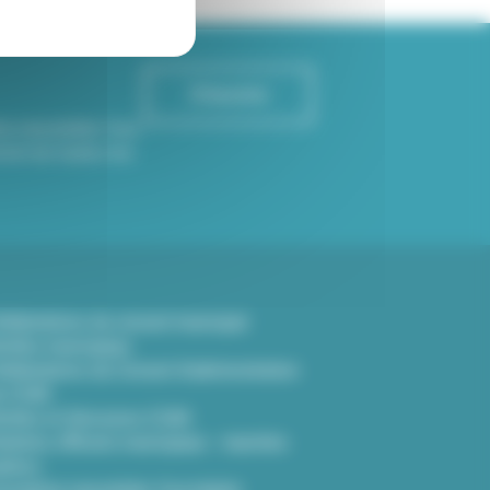
S'inscrire
re newsletter Viva
rmé de toutes les
élibérations du conseil municipal
rrêtés municipaux
libérations du Conseil d’administration
u CCAS
rrêtés et Décisions CCAS
lletins officiels municipaux - marchés
ublics