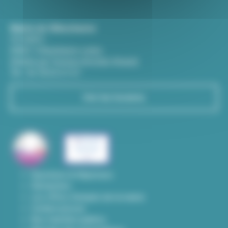
Mairie de Villeurbanne
CS 65051
69601 Villeurbanne cedex
(Entrée par l'avenue Aristide-Briand)
Tél : 04 78 03 67 67
Voir les horaires
Questions & Réponses
Démarches
Les offres d'emploi de la mairie
Contact presse
Nos marchés publics