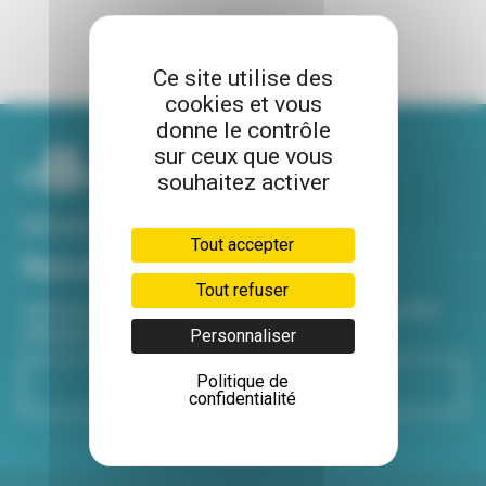
Ce site utilise des
cookies et vous
donne le contrôle
sur ceux que vous
souhaitez activer
Voir tous nos sites
Tout accepter
Newsletter
Tout refuser
Inscrivez-vous à notre newsletter Viva hebdo pour être
informé de toutes les actualités !
Personnaliser
Politique de
S'inscrire
confidentialité