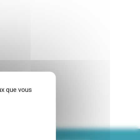
eux que vous