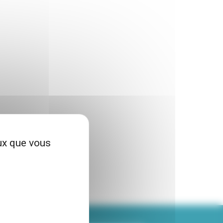
eux que vous