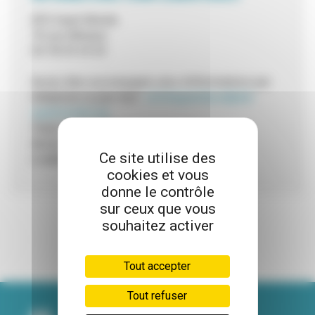
ATD Quart Monde
76 rue d’Alsace
04 78 39 34 30
Accès libre accompagné, plus d’informations par
téléphone ou par mail :
comitegrandlyon@atd-
quartmonde.org
Public : tout public
Accès : gratuit
Ce site utilise des
e-administration / tout public
cookies et vous
donne le contrôle
sur ceux que vous
souhaitez activer
Tout accepter
Tout refuser