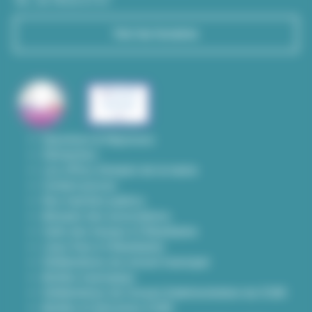
Tél : 04 78 03 67 67
Voir les horaires
Questions & Réponses
Démarches
Les offres d'emploi de la mairie
Contact presse
Nos marchés publics
Annuaire des associations
Carte des travaux à Villeurbanne
Lieux frais à Villeurbanne
Délibérations du conseil municipal
Arrêtés municipaux
Délibérations du Conseil d’administration du CCAS
Arrêtés et Décisions CCAS