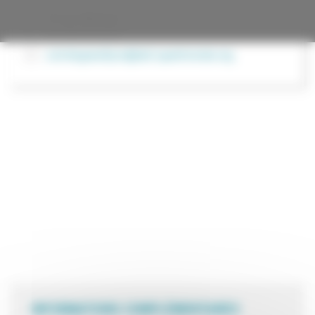
76 rue d’Alsace
04 78 39 34 30
comitegrandlyon@atd-quartmonde.org
INFORMATIONS COMPLÉMENTAIRES