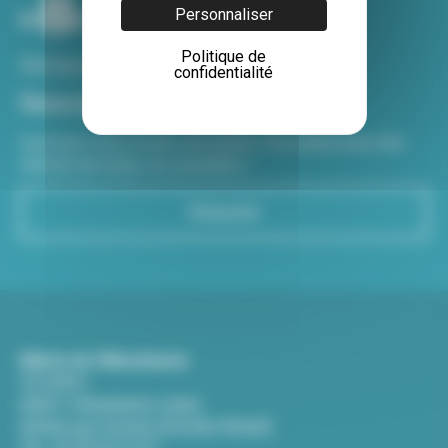
Personnaliser
Politique de
Voir tous nos sites
confidentialité
Newsletter
Inscrivez-vous à notre newsletter Viva hebdo pour être
informé de toutes les actualités !
S'inscrire
Mairie de Villeurbanne
CS 65051
69601 Villeurbanne cedex
(Entrée par l'avenue Aristide-Briand)