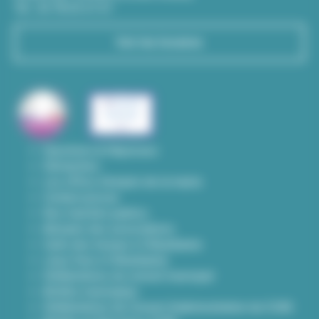
Tél : 04 78 03 67 67
Voir les horaires
Questions & Réponses
Démarches
Les offres d'emploi de la mairie
Contact presse
Nos marchés publics
Annuaire des associations
Carte des travaux à Villeurbanne
Lieux frais à Villeurbanne
Délibérations du conseil municipal
Arrêtés municipaux
Délibérations du Conseil d’administration du CCAS