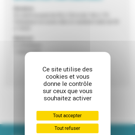
Horaires
Du mardi au jeudi de 9h à 12h et de 14h à 17h
Ordinateurs en accès libre le vendredi matin de 9h
à 12h30
Matériel
6 ordinateurs
1 imprimante
Ce site utilise des
cookies et vous
donne le contrôle
sur ceux que vous
souhaitez activer
Tout accepter
Tout refuser