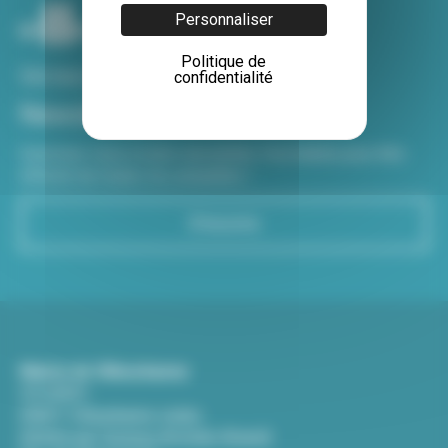
Personnaliser
Politique de
Voir tous nos sites
confidentialité
Newsletter
Inscrivez-vous à notre newsletter Viva hebdo pour être
informé de toutes les actualités !
S'inscrire
Mairie de Villeurbanne
CS 65051
69601 Villeurbanne cedex
(Entrée par l'avenue Aristide-Briand)