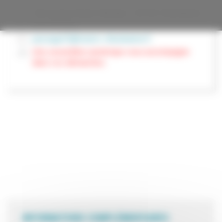
169 avenue Roger Salengro - 69100 Villeurbanne
0437423450
passage33@mairie-villeurbanne.fr
Une conseillère numérique vous accompagne
dans vos démarches.
INFORMATIONS COMPLÉMENTAIRES