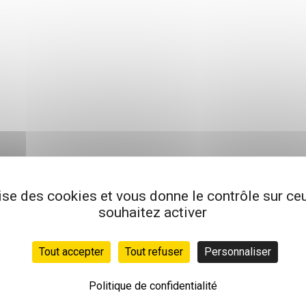
lise des cookies et vous donne le contrôle sur c
souhaitez activer
Tout accepter
Tout refuser
Personnaliser
Politique de confidentialité