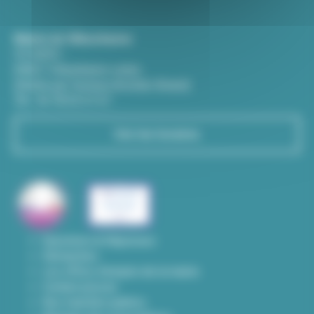
Mairie de Villeurbanne
CS 65051
69601 Villeurbanne cedex
(Entrée par l'avenue Aristide-Briand)
Tél : 04 78 03 67 67
Voir les horaires
Questions & Réponses
Démarches
Les offres d'emploi de la mairie
Contact presse
Nos marchés publics