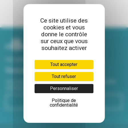
Ce site utilise des
cookies et vous
donne le contrôle
sur ceux que vous
souhaitez activer
Voir tous nos sites
Tout accepter
Newsletter
Tout refuser
Inscrivez-vous à notre newsletter Viva hebdo pour être
informé de toutes les actualités !
Personnaliser
Politique de
S'inscrire
confidentialité