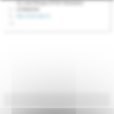
rue Jean-Bourgey 69100 Villeurbanne
0478683960
http://www.cdhs.fr/