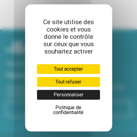
Ce site utilise des
cookies et vous
donne le contrôle
sur ceux que vous
souhaitez activer
Voir tous nos sites
Tout accepter
Newsletter
Tout refuser
Inscrivez-vous à notre newsletter Viva hebdo pour être
informé de toutes les actualités !
Personnaliser
Politique de
S'inscrire
confidentialité