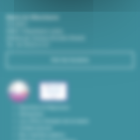
Mairie de Villeurbanne
CS 65051
69601 Villeurbanne cedex
(Entrée par l'avenue Aristide-Briand)
Tél : 04 78 03 67 67
Voir les horaires
Questions & Réponses
Démarches
Les offres d'emploi de la mairie
Contact presse
Nos marchés publics