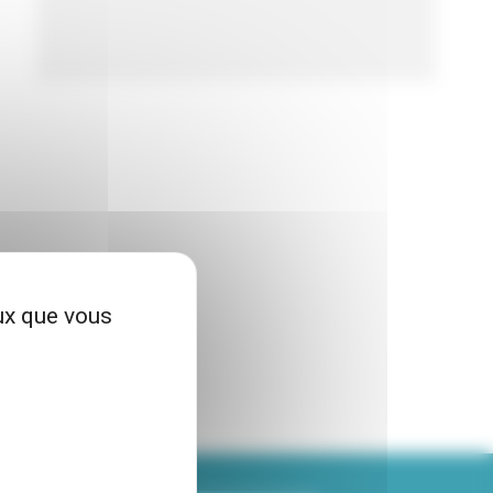
eux que vous