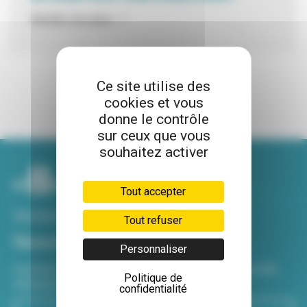
Nombre de place : 1
Ce site utilise des
cookies et vous
donne le contrôle
sur ceux que vous
souhaitez activer
Tout accepter
Voir tous nos sites
Tout refuser
Newsletter
Personnaliser
Inscrivez-vous à notre newsletter Viva hebdo pour être
Politique de
informé de toutes les actualités !
confidentialité