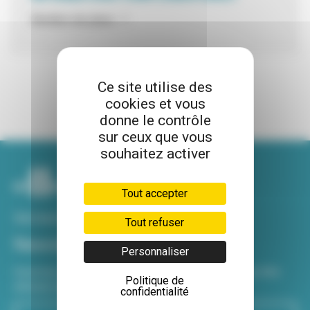
Nombre de place : 1
Ce site utilise des
cookies et vous
donne le contrôle
sur ceux que vous
souhaitez activer
Tout accepter
Voir tous nos sites
Tout refuser
Newsletter
Personnaliser
Inscrivez-vous à notre newsletter Viva hebdo pour être
Politique de
informé de toutes les actualités !
confidentialité