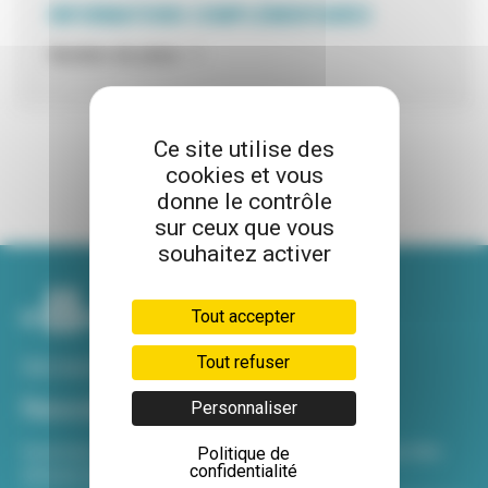
INFORMATIONS COMPLÉMENTAIRES
Nombre de place : 1
Ce site utilise des
cookies et vous
donne le contrôle
sur ceux que vous
souhaitez activer
Tout accepter
Tout refuser
Voir tous nos sites
Newsletter
Personnaliser
Inscrivez-vous à notre newsletter Viva hebdo pour être
Politique de
confidentialité
informé de toutes les actualités !