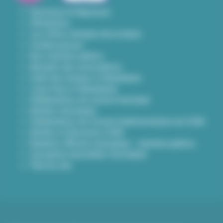
Questions & Réponses
Démarches
Les offres d'emploi de la mairie
Contact presse
Nos marchés publics
Annuaire des associations
Carte des travaux à Villeurbanne
Lieux frais à Villeurbanne
Délibérations du conseil municipal
Arrêtés municipaux
Délibérations du Conseil d’administration du CCAS
Arrêtés et Décisions CCAS
Bulletins officiels municipaux - marchés publics
Inscription newsletter Viva hebdo
Plan du site