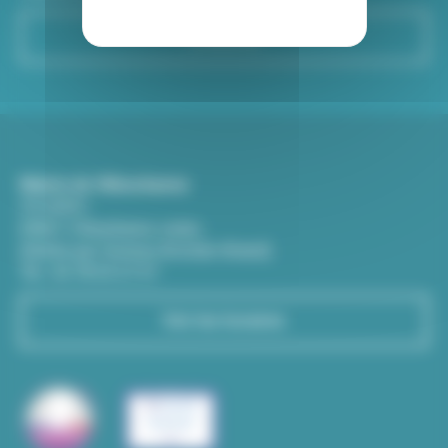
S'inscrire
Mairie de Villeurbanne
CS 65051
69601 Villeurbanne cedex
(Entrée par l'avenue Aristide-Briand)
Tél : 04 78 03 67 67
Voir les horaires