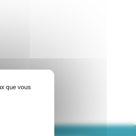
eux que vous