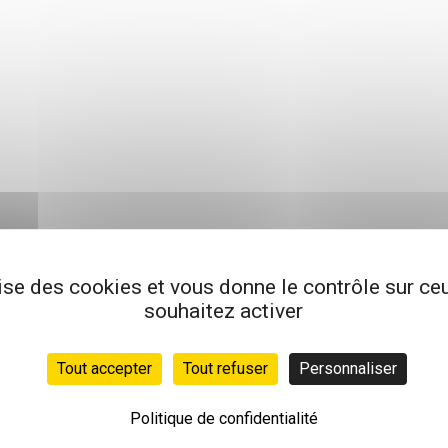
lise des cookies et vous donne le contrôle sur c
souhaitez activer
Tout accepter
Tout refuser
Personnaliser
Politique de confidentialité